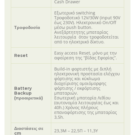
Cash Drawer
Εξωτερικό switching
Τροφοδοτικό 12V/30W (input 90V
έως 230V). Ηλεκτρονικό On/Off
μέσω push button.
Τροφοδοσία
Ανεξάρτητητης μπαταρίας
λειτουργία όταν τροφοδοτείται
από το ηλεκτρικό δίκτυο.
Easy access Reset, μόνο με την
Reset
αφαίρεση της “βίδας Εφορίας”.
Build-in φορτιστής με διπλή
ηλεκτρονική προστασία ελέγχου
φόρτισης και κύκλωμα
διαχείρισης ομοιόμορφης
φόρτισης / εκφόρτισης
Battery
μπαταριών.
Backup
Εσωτερική μπαταρία Λιθίου
(προαιρετικά)
(αυτονομία λειτουργίας έως και
40h.) Χρόνος πλήρους
επαναφόρτισης της μπαταρίας
3,5h.
Διαστάσεις σε
23,3Μ – 22,5Π – 11,3Υ
cm