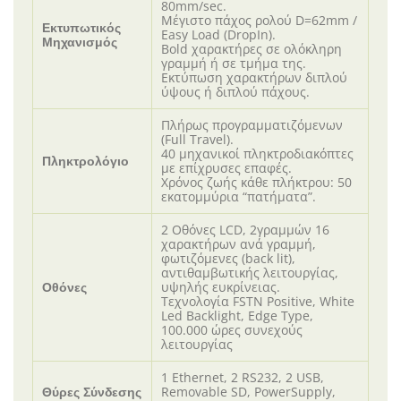
80mm/sec.
Μέγιστο πάχος ρολού D=62mm /
Εκτυπωτικός
Easy Load (DropIn).
Μηχανισμός
Bold χαρακτήρες σε ολόκληρη
γραμμή ή σε τμήμα της.
Εκτύπωση χαρακτήρων διπλού
ύψους ή διπλού πάχους.
Πλήρως προγραμματιζόμενων
(Full Travel).
40 μηχανικοί πληκτροδιακόπτες
Πληκτρολόγιο
με επίχρυσες επαφές.
Χρόνος ζωής κάθε πλήκτρου: 50
εκατομμύρια “πατήματα”.
2 Οθόνες LCD, 2γραμμών 16
χαρακτήρων ανά γραμμή,
φωτιζόμενες (back lit),
αντιθαμβωτικής λειτουργίας,
υψηλής ευκρίνειας.
Οθόνες
Τεχνολογία FSTN Positive, White
Led Backlight, Edge Type,
100.000 ώρες συνεχούς
λειτουργίας
1 Ethernet, 2 RS232, 2 USB,
Removable SD, PowerSupply,
Θύρες Σύνδεσης