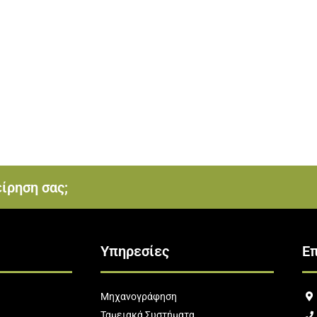
ίρηση σας;
Υπηρεσίες
Επ
Μηχανογράφηση
Ταμειακά Συστήματα