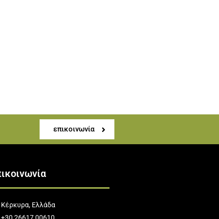
επικοινωνία
ικοινωνία
Κέρκυρα, Ελλάδα
+30 26617 00610